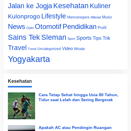
Jalan ke Jogja
Kesehatan
Kuliner
Lifestyle
Kulonprogo
Music
Mancanegara
Milenial
News
Otomotif
Pendidikan
Profil
Opini
Sains Tek
Sleman
Sports
Tips Trik
Sport
Travel
Video
Uncategorized
Wisata
Trend
Yogyakarta
Kesehatan
Cara Tetap Sehat hingga Usia 80 Tahun,
Tidur saat Lelah dan Sering Bergerak
Apakah AC atau Pendingin Ruangan