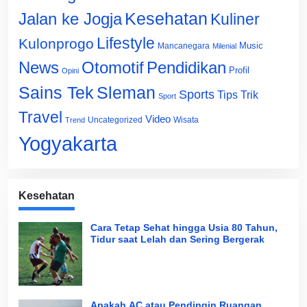
Jalan ke Jogja
Kesehatan
Kuliner
Lifestyle
Kulonprogo
Music
Mancanegara
Milenial
News
Otomotif
Pendidikan
Profil
Opini
Sains Tek
Sleman
Sports
Tips Trik
Sport
Travel
Video
Uncategorized
Wisata
Trend
Yogyakarta
Kesehatan
Cara Tetap Sehat hingga Usia 80 Tahun,
Tidur saat Lelah dan Sering Bergerak
Apakah AC atau Pendingin Ruangan