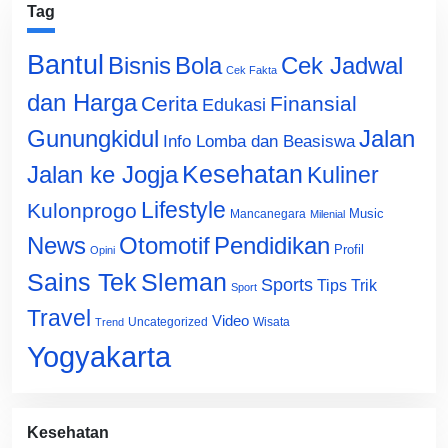
Tag
Bantul
Bisnis
Cek Jadwal
Bola
Cek Fakta
dan Harga
Cerita
Finansial
Edukasi
Gunungkidul
Jalan
Info Lomba dan Beasiswa
Jalan ke Jogja
Kesehatan
Kuliner
Lifestyle
Kulonprogo
Music
Mancanegara
Milenial
News
Otomotif
Pendidikan
Profil
Opini
Sains Tek
Sleman
Sports
Tips Trik
Sport
Travel
Video
Uncategorized
Wisata
Trend
Yogyakarta
Kesehatan