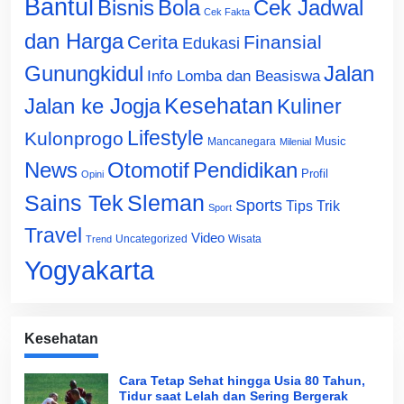
Bantul
Bisnis
Cek Jadwal
Bola
Cek Fakta
dan Harga
Cerita
Finansial
Edukasi
Gunungkidul
Jalan
Info Lomba dan Beasiswa
Jalan ke Jogja
Kesehatan
Kuliner
Lifestyle
Kulonprogo
Music
Mancanegara
Milenial
News
Otomotif
Pendidikan
Profil
Opini
Sains Tek
Sleman
Sports
Tips Trik
Sport
Travel
Video
Uncategorized
Wisata
Trend
Yogyakarta
Kesehatan
Cara Tetap Sehat hingga Usia 80 Tahun,
Tidur saat Lelah dan Sering Bergerak