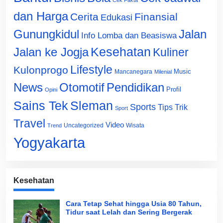
Cek Fakta
dan Harga
Cerita
Finansial
Edukasi
Gunungkidul
Jalan
Info Lomba dan Beasiswa
Jalan ke Jogja
Kesehatan
Kuliner
Lifestyle
Kulonprogo
Music
Mancanegara
Milenial
News
Otomotif
Pendidikan
Profil
Opini
Sains Tek
Sleman
Sports
Tips Trik
Sport
Travel
Video
Uncategorized
Wisata
Trend
Yogyakarta
Kesehatan
Cara Tetap Sehat hingga Usia 80 Tahun,
Tidur saat Lelah dan Sering Bergerak