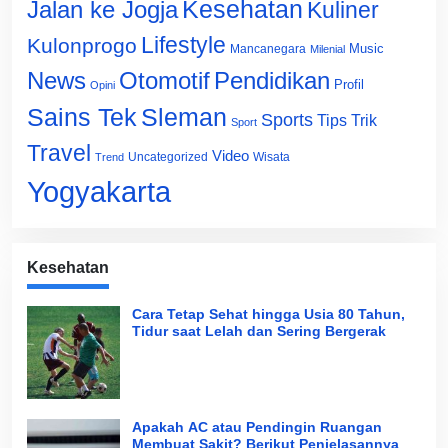
Jalan ke Jogja
Kesehatan
Kuliner
Lifestyle
Kulonprogo
Music
Mancanegara
Milenial
News
Otomotif
Pendidikan
Profil
Opini
Sains Tek
Sleman
Sports
Tips Trik
Sport
Travel
Video
Uncategorized
Wisata
Trend
Yogyakarta
Kesehatan
Cara Tetap Sehat hingga Usia 80 Tahun,
Tidur saat Lelah dan Sering Bergerak
Apakah AC atau Pendingin Ruangan
Membuat Sakit? Berikut Penjelasannya