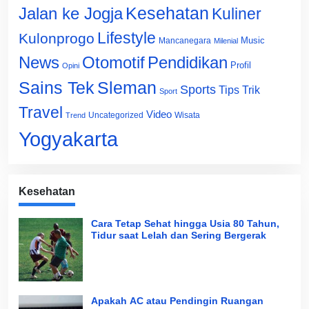
Jalan ke Jogja
Kesehatan
Kuliner
Lifestyle
Kulonprogo
Music
Mancanegara
Milenial
News
Otomotif
Pendidikan
Profil
Opini
Sains Tek
Sleman
Sports
Tips Trik
Sport
Travel
Video
Uncategorized
Wisata
Trend
Yogyakarta
Kesehatan
Cara Tetap Sehat hingga Usia 80 Tahun,
Tidur saat Lelah dan Sering Bergerak
Apakah AC atau Pendingin Ruangan