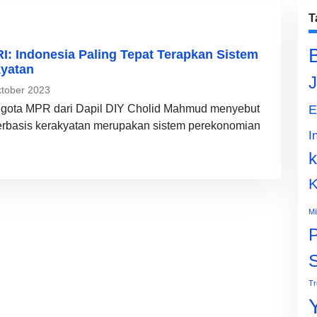
T
: Indonesia Paling Tepat Terapkan Sistem
yatan
J
tober 2023
ggota MPR dari Dapil DIY Cholid Mahmud menyebut
E
erbasis kerakyatan merupakan sistem perekonomian
I
k
K
Mi
P
Tr