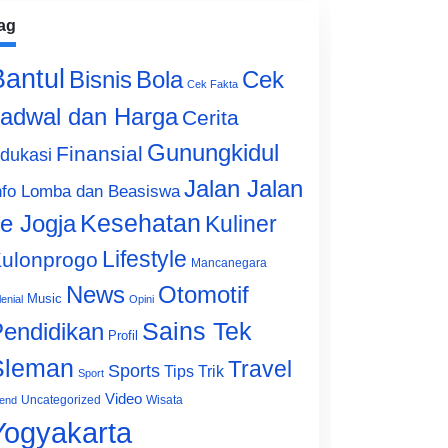
ag
Bantul
Bisnis
Cek
Bola
Cek Fakta
adwal dan Harga
Cerita
Gunungkidul
Finansial
dukasi
Jalan Jalan
nfo Lomba dan Beasiswa
e Jogja
Kesehatan
Kuliner
Lifestyle
ulonprogo
Mancanegara
News
Otomotif
Music
lenial
Opini
Sains Tek
endidikan
Profil
Sleman
Travel
Sports
Tips Trik
Sport
Video
Uncategorized
Wisata
end
Yogyakarta