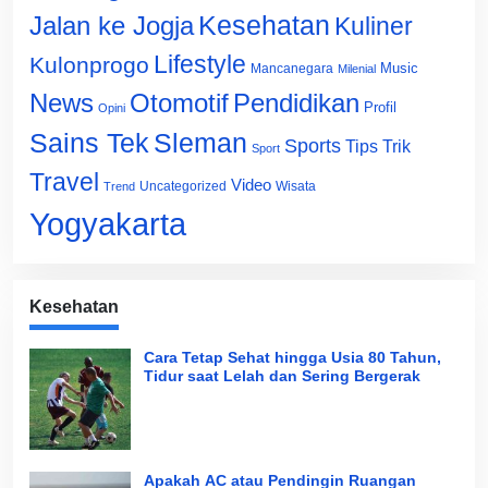
Jalan ke Jogja
Kesehatan
Kuliner
Lifestyle
Kulonprogo
Music
Mancanegara
Milenial
News
Otomotif
Pendidikan
Profil
Opini
Sains Tek
Sleman
Sports
Tips Trik
Sport
Travel
Video
Uncategorized
Wisata
Trend
Yogyakarta
Kesehatan
Cara Tetap Sehat hingga Usia 80 Tahun,
Tidur saat Lelah dan Sering Bergerak
Apakah AC atau Pendingin Ruangan