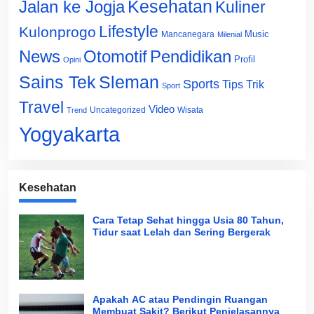
Jalan ke Jogja
Kesehatan
Kuliner
Lifestyle
Kulonprogo
Music
Mancanegara
Milenial
News
Otomotif
Pendidikan
Profil
Opini
Sains Tek
Sleman
Sports
Tips Trik
Sport
Travel
Video
Uncategorized
Wisata
Trend
Yogyakarta
Kesehatan
Cara Tetap Sehat hingga Usia 80 Tahun,
Tidur saat Lelah dan Sering Bergerak
Apakah AC atau Pendingin Ruangan
Membuat Sakit? Berikut Penjelasannya