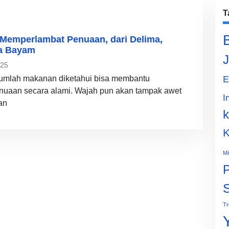
T
Memperlambat Penuaan, dari Delima,
ga Bayam
J
025
jumlah makanan diketahui bisa membantu
E
uaan secara alami. Wajah pun akan tampak awet
I
an
k
K
Mi
P
Tr