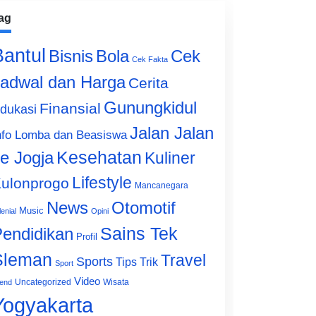
ag
Bantul
Bisnis
Cek
Bola
Cek Fakta
adwal dan Harga
Cerita
Gunungkidul
Finansial
dukasi
Jalan Jalan
nfo Lomba dan Beasiswa
e Jogja
Kesehatan
Kuliner
Lifestyle
ulonprogo
Mancanegara
News
Otomotif
Music
lenial
Opini
Sains Tek
endidikan
Profil
Sleman
Travel
Sports
Tips Trik
Sport
Video
Uncategorized
Wisata
end
Yogyakarta