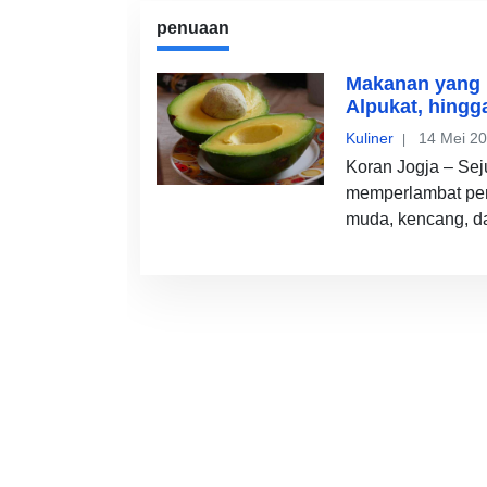
penuaan
Makanan yang 
Alpukat, hing
Kuliner
14 Mei 2
Koran Jogja – Se
memperlambat pen
muda, kencang, d