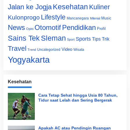
Jalan ke Jogja
Kesehatan
Kuliner
Lifestyle
Kulonprogo
Music
Mancanegara
Milenial
News
Otomotif
Pendidikan
Profil
Opini
Sains Tek
Sleman
Sports
Tips Trik
Sport
Travel
Video
Uncategorized
Wisata
Trend
Yogyakarta
Kesehatan
Cara Tetap Sehat hingga Usia 80 Tahun,
Tidur saat Lelah dan Sering Bergerak
Apakah AC atau Pendingin Ruangan