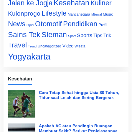
Jalan ke Jogja
Kesehatan
Kuliner
Lifestyle
Kulonprogo
Music
Mancanegara
Milenial
News
Otomotif
Pendidikan
Profil
Opini
Sains Tek
Sleman
Sports
Tips Trik
Sport
Travel
Video
Uncategorized
Wisata
Trend
Yogyakarta
Kesehatan
Cara Tetap Sehat hingga Usia 80 Tahun,
Tidur saat Lelah dan Sering Bergerak
Apakah AC atau Pendingin Ruangan
Membuat Sakit? Berikut Penjelasannya