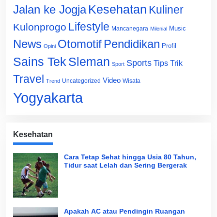
Jalan ke Jogja
Kesehatan
Kuliner
Lifestyle
Kulonprogo
Music
Mancanegara
Milenial
News
Otomotif
Pendidikan
Profil
Opini
Sains Tek
Sleman
Sports
Tips Trik
Sport
Travel
Video
Uncategorized
Wisata
Trend
Yogyakarta
Kesehatan
Cara Tetap Sehat hingga Usia 80 Tahun,
Tidur saat Lelah dan Sering Bergerak
Apakah AC atau Pendingin Ruangan