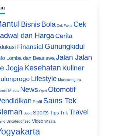
ag
Bantul
Bisnis
Cek
Bola
Cek Fakta
adwal dan Harga
Cerita
Gunungkidul
Finansial
dukasi
Jalan Jalan
nfo Lomba dan Beasiswa
e Jogja
Kesehatan
Kuliner
Lifestyle
ulonprogo
Mancanegara
News
Otomotif
Music
lenial
Opini
Sains Tek
endidikan
Profil
Sleman
Travel
Sports
Tips Trik
Sport
Video
Uncategorized
Wisata
end
Yogyakarta