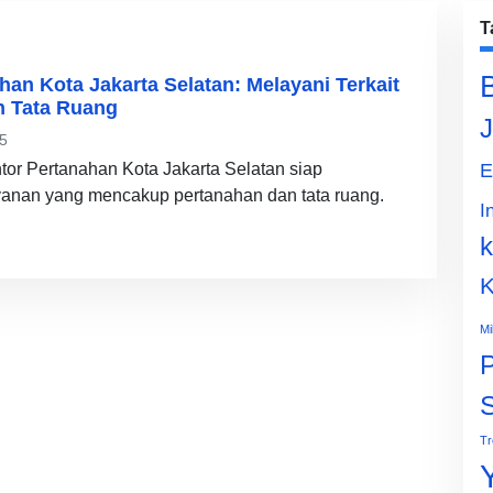
T
han Kota Jakarta Selatan: Melayani Terkait
n Tata Ruang
J
5
tor Pertanahan Kota Jakarta Selatan siap
E
anan yang mencakup pertanahan dan tata ruang.
I
k
K
Mi
P
Tr