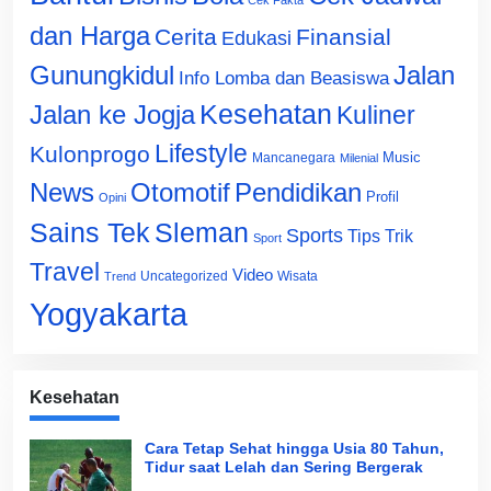
Cek Fakta
dan Harga
Cerita
Finansial
Edukasi
Gunungkidul
Jalan
Info Lomba dan Beasiswa
Jalan ke Jogja
Kesehatan
Kuliner
Lifestyle
Kulonprogo
Music
Mancanegara
Milenial
News
Otomotif
Pendidikan
Profil
Opini
Sains Tek
Sleman
Sports
Tips Trik
Sport
Travel
Video
Uncategorized
Wisata
Trend
Yogyakarta
Kesehatan
Cara Tetap Sehat hingga Usia 80 Tahun,
Tidur saat Lelah dan Sering Bergerak