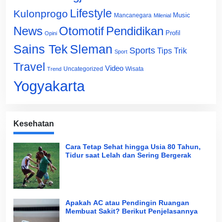
Lifestyle
Kulonprogo
Music
Mancanegara
Milenial
News
Otomotif
Pendidikan
Profil
Opini
Sains Tek
Sleman
Sports
Tips Trik
Sport
Travel
Video
Uncategorized
Wisata
Trend
Yogyakarta
Kesehatan
Cara Tetap Sehat hingga Usia 80 Tahun,
Tidur saat Lelah dan Sering Bergerak
Apakah AC atau Pendingin Ruangan
Membuat Sakit? Berikut Penjelasannya