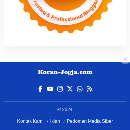
© 2024
Kontak Kami
Iklan
Pedoman Media Siber