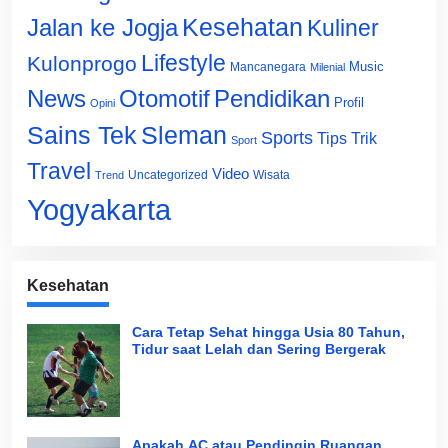
Jalan ke Jogja
Kesehatan
Kuliner
Lifestyle
Kulonprogo
Music
Mancanegara
Milenial
News
Otomotif
Pendidikan
Profil
Opini
Sains Tek
Sleman
Sports
Tips Trik
Sport
Travel
Video
Uncategorized
Wisata
Trend
Yogyakarta
Kesehatan
Cara Tetap Sehat hingga Usia 80 Tahun,
Tidur saat Lelah dan Sering Bergerak
Apakah AC atau Pendingin Ruangan