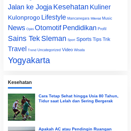
Jalan ke Jogja
Kesehatan
Kuliner
Lifestyle
Kulonprogo
Music
Mancanegara
Milenial
News
Otomotif
Pendidikan
Profil
Opini
Sains Tek
Sleman
Sports
Tips Trik
Sport
Travel
Video
Uncategorized
Wisata
Trend
Yogyakarta
Kesehatan
Cara Tetap Sehat hingga Usia 80 Tahun,
Tidur saat Lelah dan Sering Bergerak
Apakah AC atau Pendingin Ruangan