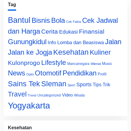
Tag
Bantul
Bisnis
Cek Jadwal
Bola
Cek Fakta
dan Harga
Cerita
Finansial
Edukasi
Gunungkidul
Jalan
Info Lomba dan Beasiswa
Jalan ke Jogja
Kesehatan
Kuliner
Lifestyle
Kulonprogo
Music
Mancanegara
Milenial
News
Otomotif
Pendidikan
Profil
Opini
Sains Tek
Sleman
Sports
Tips Trik
Sport
Travel
Video
Uncategorized
Wisata
Trend
Yogyakarta
Kesehatan