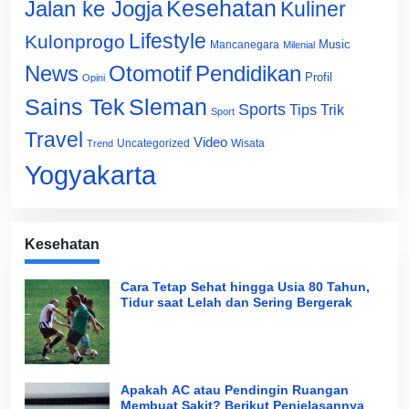
Jalan ke Jogja
Kesehatan
Kuliner
Lifestyle
Kulonprogo
Music
Mancanegara
Milenial
News
Otomotif
Pendidikan
Profil
Opini
Sains Tek
Sleman
Sports
Tips Trik
Sport
Travel
Video
Uncategorized
Wisata
Trend
Yogyakarta
Kesehatan
Cara Tetap Sehat hingga Usia 80 Tahun,
Tidur saat Lelah dan Sering Bergerak
Apakah AC atau Pendingin Ruangan
Membuat Sakit? Berikut Penjelasannya