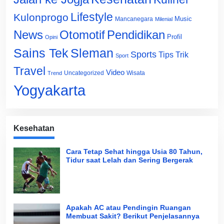
Lifestyle
Kulonprogo
Music
Mancanegara
Milenial
News
Otomotif
Pendidikan
Profil
Opini
Sains Tek
Sleman
Sports
Tips Trik
Sport
Travel
Video
Uncategorized
Wisata
Trend
Yogyakarta
Kesehatan
Cara Tetap Sehat hingga Usia 80 Tahun,
Tidur saat Lelah dan Sering Bergerak
Apakah AC atau Pendingin Ruangan
Membuat Sakit? Berikut Penjelasannya