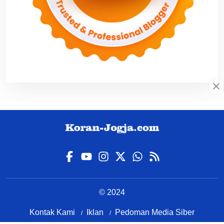
© 2024
Kontak Kami
Iklan
Pedoman Media Siber