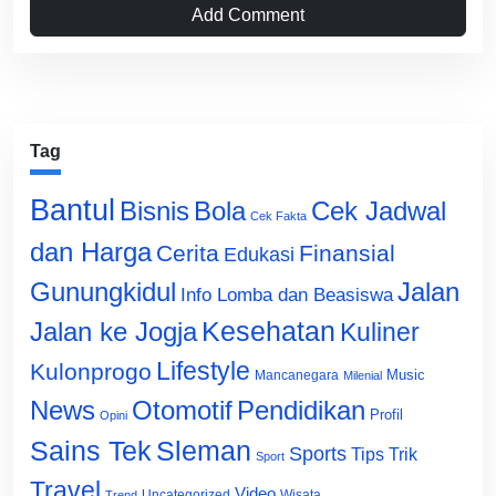
Add Comment
Tag
Bantul
Bisnis
Cek Jadwal
Bola
Cek Fakta
dan Harga
Cerita
Finansial
Edukasi
Gunungkidul
Jalan
Info Lomba dan Beasiswa
Jalan ke Jogja
Kesehatan
Kuliner
Lifestyle
Kulonprogo
Music
Mancanegara
Milenial
News
Otomotif
Pendidikan
Profil
Opini
Sains Tek
Sleman
Sports
Tips Trik
Sport
Travel
Video
Uncategorized
Wisata
Trend