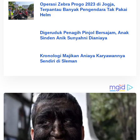
Operasi Zebra Progo 2023 di Jogja,
Terpantau Banyak Pengendara Tak Pakai
Helm
Digeruduk Penagih Pinjol Bersajam, Anak
Sinden Anik Sunyahni Dianiaya
Kronologi Majikan Aniaya Karyawannya
Sendiri di Sleman