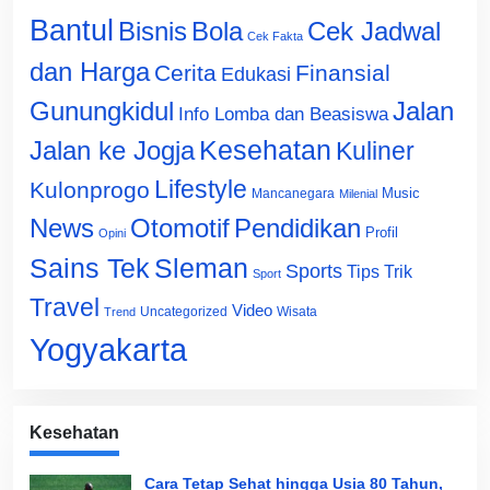
Bantul
Bisnis
Cek Jadwal
Bola
Cek Fakta
dan Harga
Cerita
Finansial
Edukasi
Gunungkidul
Jalan
Info Lomba dan Beasiswa
Jalan ke Jogja
Kesehatan
Kuliner
Lifestyle
Kulonprogo
Music
Mancanegara
Milenial
News
Otomotif
Pendidikan
Profil
Opini
Sains Tek
Sleman
Sports
Tips Trik
Sport
Travel
Video
Uncategorized
Wisata
Trend
Yogyakarta
Kesehatan
Cara Tetap Sehat hingga Usia 80 Tahun,