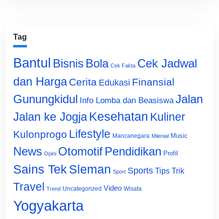
Tag
Bantul
Bisnis
Cek Jadwal
Bola
Cek Fakta
dan Harga
Cerita
Finansial
Edukasi
Gunungkidul
Jalan
Info Lomba dan Beasiswa
Jalan ke Jogja
Kesehatan
Kuliner
Lifestyle
Kulonprogo
Music
Mancanegara
Milenial
News
Otomotif
Pendidikan
Profil
Opini
Sains Tek
Sleman
Sports
Tips Trik
Sport
Travel
Video
Uncategorized
Wisata
Trend
Yogyakarta