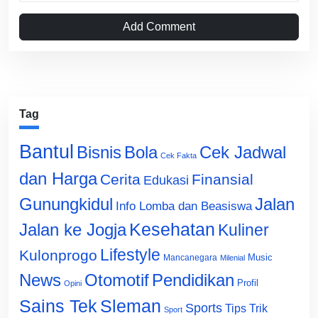
Add Comment
Tag
Bantul
Bisnis
Cek Jadwal
Bola
Cek Fakta
dan Harga
Cerita
Finansial
Edukasi
Gunungkidul
Jalan
Info Lomba dan Beasiswa
Jalan ke Jogja
Kesehatan
Kuliner
Lifestyle
Kulonprogo
Music
Mancanegara
Milenial
News
Otomotif
Pendidikan
Profil
Opini
Sains Tek
Sleman
Sports
Tips Trik
Sport