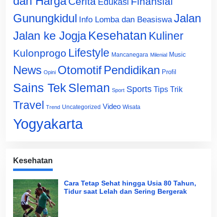
dan Harga
Cerita
Finansial
Edukasi
Gunungkidul
Jalan
Info Lomba dan Beasiswa
Jalan ke Jogja
Kesehatan
Kuliner
Lifestyle
Kulonprogo
Music
Mancanegara
Milenial
News
Otomotif
Pendidikan
Profil
Opini
Sains Tek
Sleman
Sports
Tips Trik
Sport
Travel
Video
Uncategorized
Wisata
Trend
Yogyakarta
Kesehatan
Cara Tetap Sehat hingga Usia 80 Tahun,
Tidur saat Lelah dan Sering Bergerak