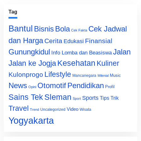
Tag
Bantul
Bisnis
Cek Jadwal
Bola
Cek Fakta
dan Harga
Cerita
Finansial
Edukasi
Gunungkidul
Jalan
Info Lomba dan Beasiswa
Jalan ke Jogja
Kesehatan
Kuliner
Lifestyle
Kulonprogo
Music
Mancanegara
Milenial
News
Otomotif
Pendidikan
Profil
Opini
Sains Tek
Sleman
Sports
Tips Trik
Sport
Travel
Video
Uncategorized
Wisata
Trend
Yogyakarta