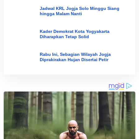
Jadwal KRL Jogja Solo Minggu Siang
hingga Malam Nanti
Kader Demokrat Kota Yogyakarta
Diharapkan Tetap Solid
Rabu Ini, Sebagian Wilayah Jogja
Diprakirakan Hujan Disertai Petir