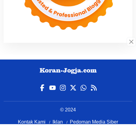
© 2024
Kontak Kami
Iklan
Pedoman Media Siber