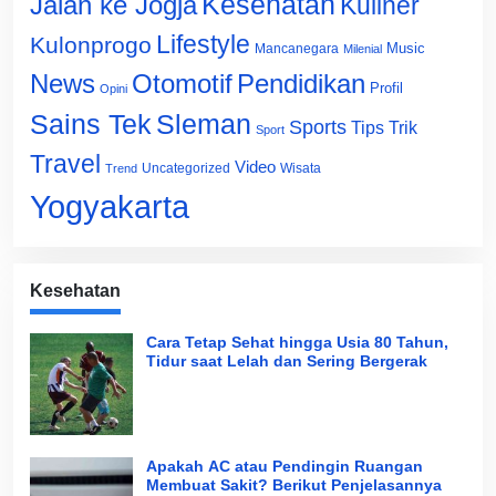
Jalan ke Jogja
Kesehatan
Kuliner
Lifestyle
Kulonprogo
Music
Mancanegara
Milenial
News
Otomotif
Pendidikan
Profil
Opini
Sains Tek
Sleman
Sports
Tips Trik
Sport
Travel
Video
Uncategorized
Wisata
Trend
Yogyakarta
Kesehatan
Cara Tetap Sehat hingga Usia 80 Tahun,
Tidur saat Lelah dan Sering Bergerak
Apakah AC atau Pendingin Ruangan
Membuat Sakit? Berikut Penjelasannya