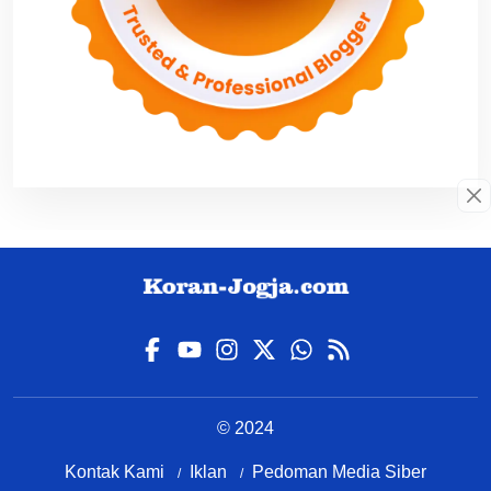
© 2024
Kontak Kami
Iklan
Pedoman Media Siber