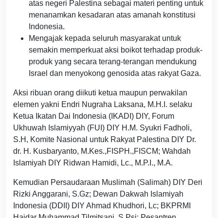
atas negeri Palestina sebagai materi penting untuk
menanamkan kesadaran atas amanah konstitusi
Indonesia.
Mengajak kepada seluruh masyarakat untuk
semakin memperkuat aksi boikot terhadap produk-
produk yang secara terang-terangan mendukung
Israel dan menyokong genosida atas rakyat Gaza.
Aksi ribuan orang diikuti ketua maupun perwakilan
elemen yakni Endri Nugraha Laksana, M.H.I. selaku
Ketua Ikatan Dai Indonesia (IKADI) DIY, Forum
Ukhuwah Islamiyyah (FUI) DIY H.M. Syukri Fadholi,
S.H, Komite Nasional untuk Rakyat Palestina DIY Dr.
dr. H. Kusbaryanto, M.Kes.,FISPH.,FISCM; Wahdah
Islamiyah DIY Ridwan Hamidi, Lc., M.P.I., M.A.
Kemudian Persaudaraan Muslimah (Salimah) DIY Deri
Rizki Anggarani, S.Gz; Dewan Dakwah Islamiyah
Indonesia (DDII) DIY Ahmad Khudhori, Lc; BKPRMI
Haidar Muhammad Tilmitsani, S.Psi; Pesantren