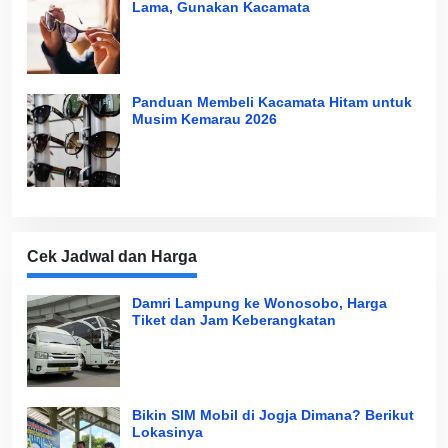
Lama, Gunakan Kacamata
Panduan Membeli Kacamata Hitam untuk
Musim Kemarau 2026
Cek Jadwal dan Harga
Damri Lampung ke Wonosobo, Harga
Tiket dan Jam Keberangkatan
Bikin SIM Mobil di Jogja Dimana? Berikut
Lokasinya