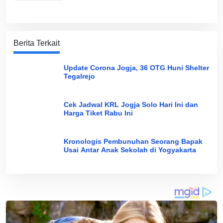
Berita Terkait
Update Corona Jogja, 36 OTG Huni Shelter
Tegalrejo
Cek Jadwal KRL Jogja Solo Hari Ini dan
Harga Tiket Rabu Ini
Kronologis Pembunuhan Seorang Bapak
Usai Antar Anak Sekolah di Yogyakarta