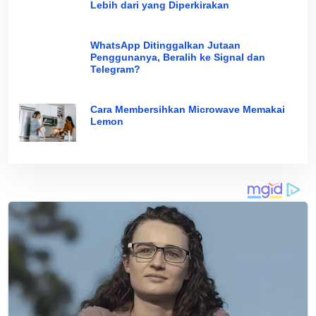
Lebih dari yang Diperkirakan
WhatsApp Ditinggalkan Jutaan
Penggunanya, Beralih ke Signal dan
Telegram?
Cara Membersihkan Microwave Memakai
Lemon