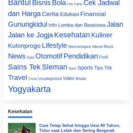
Bantul
Bisnis
Cek Jadwal
Bola
Cek Fakta
dan Harga
Cerita
Finansial
Edukasi
Gunungkidul
Jalan
Info Lomba dan Beasiswa
Jalan ke Jogja
Kesehatan
Kuliner
Lifestyle
Kulonprogo
Music
Mancanegara
Milenial
News
Otomotif
Pendidikan
Profil
Opini
Sains Tek
Sleman
Sports
Tips Trik
Sport
Travel
Video
Uncategorized
Wisata
Trend
Yogyakarta
Kesehatan
Cara Tetap Sehat hingga Usia 80 Tahun,
Tidur saat Lelah dan Sering Bergerak