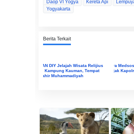
Daop VI Yogya
Kereta Api
Lempuy
Yogyakarta
Berita Terkait
PAN DIY Jelajah Wisata Relijius
Era Medso
di Kampung Kauman, Tempat
Ajak Kapolr
Lahir Muhammadiyah