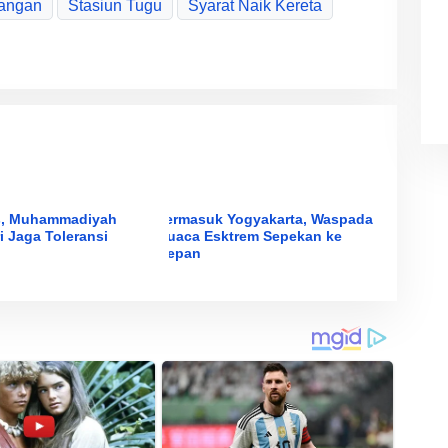
angan
Stasiun Tugu
Syarat Naik Kereta
s, Muhammadiyah
Termasuk Yogyakarta, Waspada
i Jaga Toleransi
Cuaca Esktrem Sepekan ke
Depan