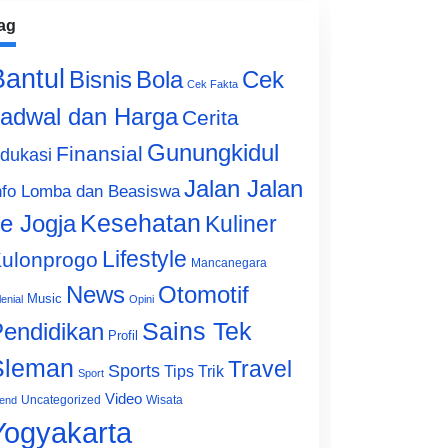
ag
Bantul
Bisnis
Cek
Bola
Cek Fakta
adwal dan Harga
Cerita
Gunungkidul
Finansial
dukasi
Jalan Jalan
nfo Lomba dan Beasiswa
e Jogja
Kesehatan
Kuliner
Lifestyle
ulonprogo
Mancanegara
News
Otomotif
Music
lenial
Opini
Sains Tek
endidikan
Profil
Sleman
Travel
Sports
Tips Trik
Sport
Video
Uncategorized
Wisata
end
Yogyakarta