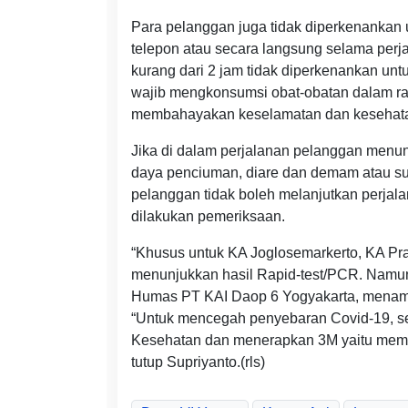
Para pelanggan juga tidak diperkenankan 
telepon atau secara langsung selama perj
kurang dari 2 jam tidak diperkenankan unt
wajib mengkonsumsi obat-obatan dalam ran
membahayakan keselamatan dan kesehatan
Jika di dalam perjalanan pelanggan menunju
daya penciuman, diare dan demam atau suh
pelanggan tidak boleh melanjutkan perjalan
dilakukan pemeriksaan.
“Khusus untuk KA Joglosemarkerto, KA Pr
menunjukkan hasil Rapid-test/PCR. Namun 
Humas PT KAI Daop 6 Yogyakarta, mena
“Untuk mencegah penyebaran Covid-19, se
Kesehatan dan menerapkan 3M yaitu memak
tutup Supriyanto.(rls)