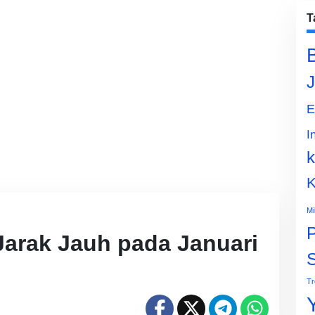
T
J
E
I
k
K
Mi
P
Jarak Jauh pada Januari
Tr