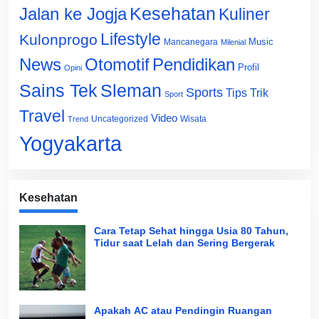
Jalan ke Jogja
Kesehatan
Kuliner
Lifestyle
Kulonprogo
Music
Mancanegara
Milenial
News
Otomotif
Pendidikan
Profil
Opini
Sains Tek
Sleman
Sports
Tips Trik
Sport
Travel
Video
Uncategorized
Wisata
Trend
Yogyakarta
Kesehatan
Cara Tetap Sehat hingga Usia 80 Tahun,
Tidur saat Lelah dan Sering Bergerak
Apakah AC atau Pendingin Ruangan