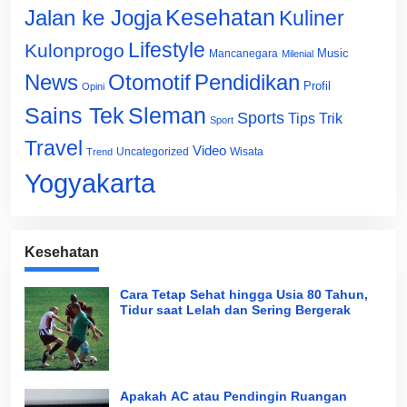
Jalan ke Jogja
Kesehatan
Kuliner
Lifestyle
Kulonprogo
Music
Mancanegara
Milenial
News
Otomotif
Pendidikan
Profil
Opini
Sains Tek
Sleman
Sports
Tips Trik
Sport
Travel
Video
Uncategorized
Wisata
Trend
Yogyakarta
Kesehatan
Cara Tetap Sehat hingga Usia 80 Tahun,
Tidur saat Lelah dan Sering Bergerak
Apakah AC atau Pendingin Ruangan