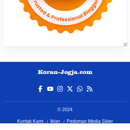
© 2024
Kontak Kami
Iklan
Pedoman Media Siber