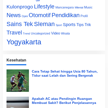
Lifestyle
Kulonprogo
Music
Mancanegara
Milenial
News
Otomotif
Pendidikan
Profil
Opini
Sains Tek
Sleman
Sports
Tips Trik
Sport
Travel
Video
Uncategorized
Wisata
Trend
Yogyakarta
Kesehatan
Cara Tetap Sehat hingga Usia 80 Tahun,
Tidur saat Lelah dan Sering Bergerak
Apakah AC atau Pendingin Ruangan
Membuat Sakit? Berikut Penjelasannya