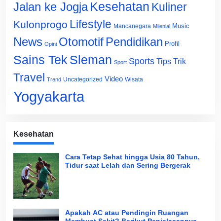
Jalan ke Jogja
Kesehatan
Kuliner
Lifestyle
Kulonprogo
Music
Mancanegara
Milenial
News
Otomotif
Pendidikan
Profil
Opini
Sains Tek
Sleman
Sports
Tips Trik
Sport
Travel
Video
Uncategorized
Wisata
Trend
Yogyakarta
Kesehatan
Cara Tetap Sehat hingga Usia 80 Tahun,
Tidur saat Lelah dan Sering Bergerak
Apakah AC atau Pendingin Ruangan
Membuat Sakit? Berikut Penjelasannya