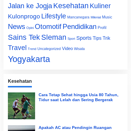
Jalan ke Jogja
Kesehatan
Kuliner
Lifestyle
Kulonprogo
Music
Mancanegara
Milenial
News
Otomotif
Pendidikan
Profil
Opini
Sains Tek
Sleman
Sports
Tips Trik
Sport
Travel
Video
Uncategorized
Wisata
Trend
Yogyakarta
Kesehatan
Cara Tetap Sehat hingga Usia 80 Tahun,
Tidur saat Lelah dan Sering Bergerak
Apakah AC atau Pendingin Ruangan