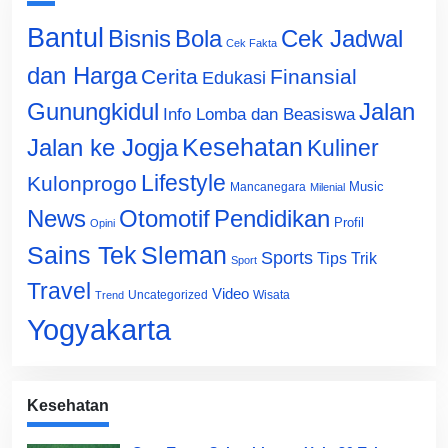
Bantul
Bisnis
Cek Jadwal
Bola
Cek Fakta
dan Harga
Cerita
Finansial
Edukasi
Gunungkidul
Jalan
Info Lomba dan Beasiswa
Jalan ke Jogja
Kesehatan
Kuliner
Lifestyle
Kulonprogo
Music
Mancanegara
Milenial
News
Otomotif
Pendidikan
Profil
Opini
Sains Tek
Sleman
Sports
Tips Trik
Sport
Travel
Video
Uncategorized
Wisata
Trend
Yogyakarta
Kesehatan