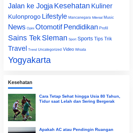
Jalan ke Jogja
Kesehatan
Kuliner
Lifestyle
Kulonprogo
Music
Mancanegara
Milenial
News
Otomotif
Pendidikan
Profil
Opini
Sains Tek
Sleman
Sports
Tips Trik
Sport
Travel
Video
Uncategorized
Wisata
Trend
Yogyakarta
Kesehatan
Cara Tetap Sehat hingga Usia 80 Tahun,
Tidur saat Lelah dan Sering Bergerak
Apakah AC atau Pendingin Ruangan