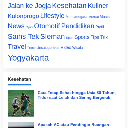
Jalan ke Jogja
Kesehatan
Kuliner
Lifestyle
Kulonprogo
Music
Mancanegara
Milenial
News
Otomotif
Pendidikan
Profil
Opini
Sains Tek
Sleman
Sports
Tips Trik
Sport
Travel
Video
Uncategorized
Wisata
Trend
Yogyakarta
Kesehatan
Cara Tetap Sehat hingga Usia 80 Tahun,
Tidur saat Lelah dan Sering Bergerak
Apakah AC atau Pendingin Ruangan