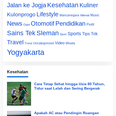
Jalan ke Jogja
Kesehatan
Kuliner
Lifestyle
Kulonprogo
Music
Mancanegara
Milenial
News
Otomotif
Pendidikan
Profil
Opini
Sains Tek
Sleman
Sports
Tips Trik
Sport
Travel
Video
Uncategorized
Wisata
Trend
Yogyakarta
Kesehatan
Cara Tetap Sehat hingga Usia 80 Tahun,
Tidur saat Lelah dan Sering Bergerak
Apakah AC atau Pendingin Ruangan