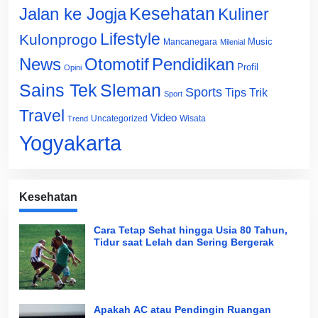
Jalan ke Jogja
Kesehatan
Kuliner
Lifestyle
Kulonprogo
Music
Mancanegara
Milenial
News
Otomotif
Pendidikan
Profil
Opini
Sains Tek
Sleman
Sports
Tips Trik
Sport
Travel
Video
Uncategorized
Wisata
Trend
Yogyakarta
Kesehatan
Cara Tetap Sehat hingga Usia 80 Tahun,
Tidur saat Lelah dan Sering Bergerak
Apakah AC atau Pendingin Ruangan