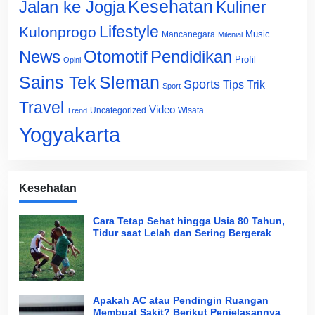
Jalan ke Jogja
Kesehatan
Kuliner
Lifestyle
Kulonprogo
Music
Mancanegara
Milenial
News
Otomotif
Pendidikan
Profil
Opini
Sains Tek
Sleman
Sports
Tips Trik
Sport
Travel
Video
Uncategorized
Wisata
Trend
Yogyakarta
Kesehatan
Cara Tetap Sehat hingga Usia 80 Tahun,
Tidur saat Lelah dan Sering Bergerak
Apakah AC atau Pendingin Ruangan
Membuat Sakit? Berikut Penjelasannya