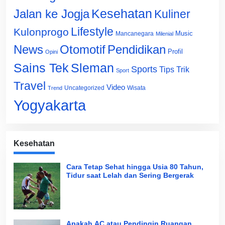
Jalan ke Jogja
Kesehatan
Kuliner
Lifestyle
Kulonprogo
Music
Mancanegara
Milenial
News
Otomotif
Pendidikan
Profil
Opini
Sains Tek
Sleman
Sports
Tips Trik
Sport
Travel
Video
Uncategorized
Wisata
Trend
Yogyakarta
Kesehatan
Cara Tetap Sehat hingga Usia 80 Tahun,
Tidur saat Lelah dan Sering Bergerak
Apakah AC atau Pendingin Ruangan