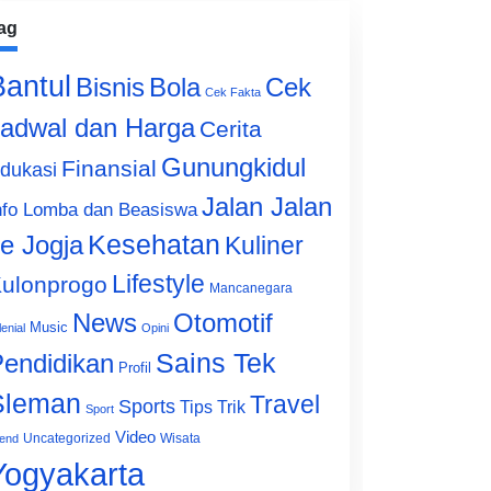
ag
Bantul
Bisnis
Cek
Bola
Cek Fakta
adwal dan Harga
Cerita
Gunungkidul
Finansial
dukasi
Jalan Jalan
nfo Lomba dan Beasiswa
e Jogja
Kesehatan
Kuliner
Lifestyle
ulonprogo
Mancanegara
News
Otomotif
Music
lenial
Opini
Sains Tek
endidikan
Profil
Sleman
Travel
Sports
Tips Trik
Sport
Video
Uncategorized
Wisata
end
Yogyakarta