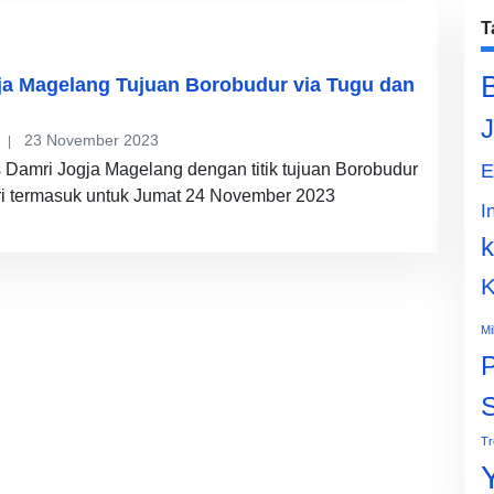
T
ja Magelang Tujuan Borobudur via Tugu dan
J
23 November 2023
 Damri Jogja Magelang dengan titik tujuan Borobudur
E
ari termasuk untuk Jumat 24 November 2023
I
k
K
Mi
P
Tr