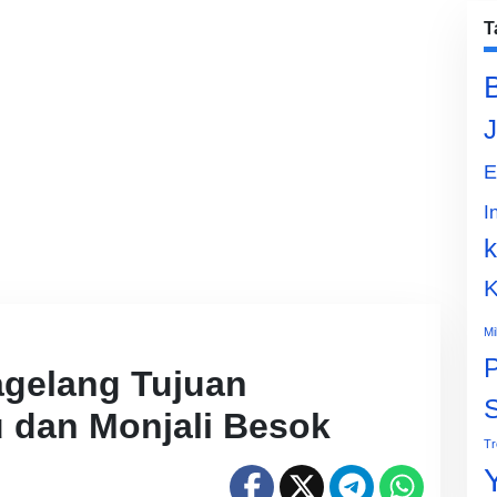
T
J
E
I
k
K
Mi
P
agelang Tujuan
 dan Monjali Besok
Tr