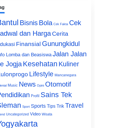
ag
Bantul
Bisnis
Cek
Bola
Cek Fakta
adwal dan Harga
Cerita
Gunungkidul
Finansial
dukasi
Jalan Jalan
nfo Lomba dan Beasiswa
e Jogja
Kesehatan
Kuliner
Lifestyle
ulonprogo
Mancanegara
News
Otomotif
Music
lenial
Opini
Sains Tek
endidikan
Profil
Sleman
Travel
Sports
Tips Trik
Sport
Video
Uncategorized
Wisata
end
Yogyakarta