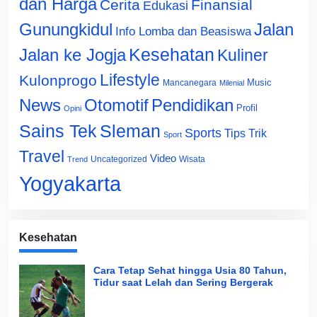
dan Harga
Cerita
Finansial
Edukasi
Gunungkidul
Jalan
Info Lomba dan Beasiswa
Jalan ke Jogja
Kesehatan
Kuliner
Lifestyle
Kulonprogo
Music
Mancanegara
Milenial
News
Otomotif
Pendidikan
Profil
Opini
Sains Tek
Sleman
Sports
Tips Trik
Sport
Travel
Video
Uncategorized
Wisata
Trend
Yogyakarta
Kesehatan
Cara Tetap Sehat hingga Usia 80 Tahun,
Tidur saat Lelah dan Sering Bergerak