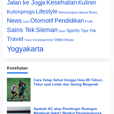
Jalan ke Jogja
Kesehatan
Kuliner
Lifestyle
Kulonprogo
Music
Mancanegara
Milenial
News
Otomotif
Pendidikan
Profil
Opini
Sains Tek
Sleman
Sports
Tips Trik
Sport
Travel
Video
Uncategorized
Wisata
Trend
Yogyakarta
Kesehatan
Cara Tetap Sehat hingga Usia 80 Tahun,
Tidur saat Lelah dan Sering Bergerak
Apakah AC atau Pendingin Ruangan
Membuat Sakit? Berikut Penjelasannya