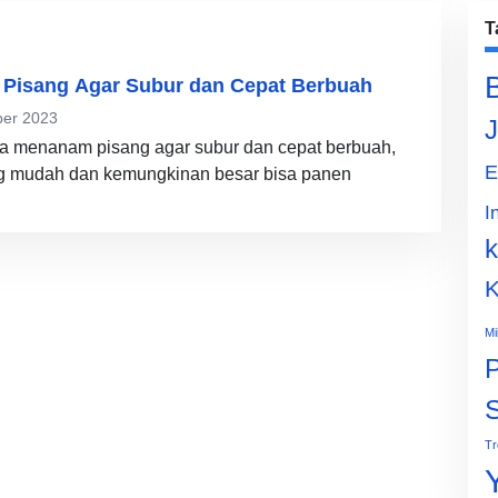
T
Pisang Agar Subur dan Cepat Berbuah
er 2023
J
ra menanam pisang agar subur dan cepat berbuah,
E
g mudah dan kemungkinan besar bisa panen
I
k
K
Mi
P
Tr