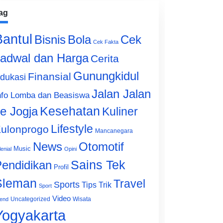
ag
Bantul
Bisnis
Cek
Bola
Cek Fakta
adwal dan Harga
Cerita
Gunungkidul
Finansial
dukasi
Jalan Jalan
nfo Lomba dan Beasiswa
e Jogja
Kesehatan
Kuliner
Lifestyle
ulonprogo
Mancanegara
News
Otomotif
Music
lenial
Opini
Sains Tek
endidikan
Profil
Sleman
Travel
Sports
Tips Trik
Sport
Video
Uncategorized
Wisata
end
Yogyakarta